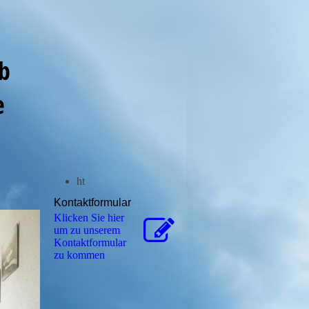
laub
e
ht
Kontaktformular
Klicken Sie hier
um zu unserem
Kon­takt­for­mu­lar
zu kommen